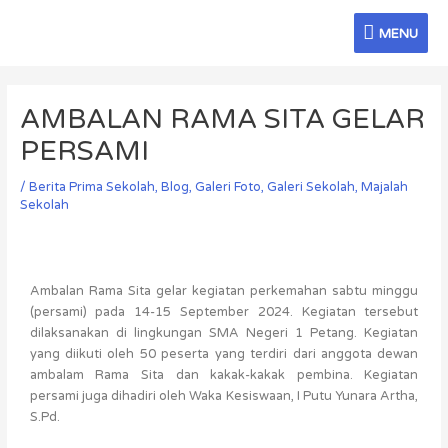
Skip
MENU
to
MENU
content
Post
navigation
AMBALAN RAMA SITA GELAR
PERSAMI
/
Berita Prima Sekolah
,
Blog
,
Galeri Foto
,
Galeri Sekolah
,
Majalah
Sekolah
Ambalan Rama Sita gelar kegiatan perkemahan sabtu minggu
(persami) pada 14-15 September 2024. Kegiatan tersebut
dilaksanakan di lingkungan SMA Negeri 1 Petang. Kegiatan
yang diikuti oleh 50 peserta yang terdiri dari anggota dewan
ambalam Rama Sita dan kakak-kakak pembina. Kegiatan
persami juga dihadiri oleh Waka Kesiswaan, I Putu Yunara Artha,
S.Pd.