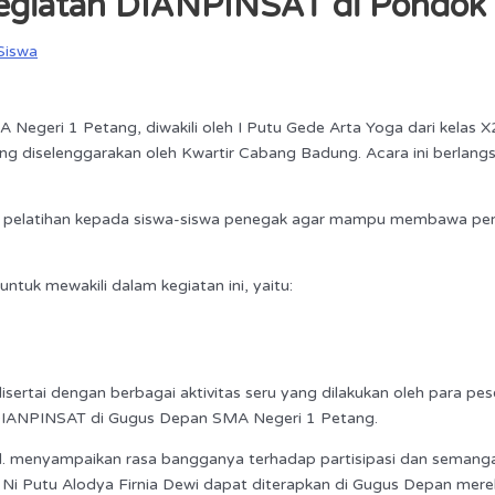
Kegiatan DIANPINSAT di Pondok
Siswa
egeri 1 Petang, diwakili oleh I Putu Gede Arta Yoga dari kelas X2
ang diselenggarakan oleh Kwartir Cabang Badung. Acara ini berlang
kan pelatihan kepada siswa-siswa penegak agar mampu membawa pe
tuk mewakili dalam kegiatan ini, yaitu:
rtai dengan berbagai aktivitas seru yang dilakukan oleh para pes
 DIANPINSAT di Gugus Depan SMA Negeri 1 Petang.
d. menyampaikan rasa bangganya terhadap partisipasi dan semangat
Ni Putu Alodya Firnia Dewi dapat diterapkan di Gugus Depan mereka