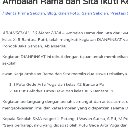
Ambalan Rama dan Sita Ikuti 
/
Berita Prima Sekolah
,
Blog
,
Galeri Foto
,
Galeri Sekolah
,
Prestasi 
ABIANSEMAL, 30 Maret 2024
– Ambalan Rama dan Sita dari SMA N
kelas XI 5 Bantara Putri, telah mengikuti kegiatan DIANPINSAT y
Pondok Jaka Sangeh, Abiansemal.
Kegiatan DIANPINSAT ini diikuti dengan tujuan untuk memberi
sekolah.
ewan Kerja Ambalan Rama dan Sita memilih dua siswa terbaiknya un
I Putu Gede Arta Yoga dari kelas X2 Bantara Pa
Ni Putu Alodya Firnia Dewi dari kelas XI 5 Bantara Pi
Kegiatan berlangsung dengan penuh semangat dan antusiasme, dise
mengaplikasikan ilmu dan keterampilan yang didapatkan selama
Kepala Sekolah SMA Negeri 1 Petang, I Wayan Sutika, S.Pd, M.P
“Saya berharap, ilmu yang didapat oleh Putu Gede Arta Yoga dan 