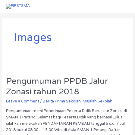
Skip
Menu
Menu
to
content
Images
Pengumuman
PPDB
Pengumuman PPDB Jalur
Jalur
Zonasi
Zonasi tahun 2018
tahun
2018
Leave a Comment
/
Berita Prima Sekolah
,
Majalah Sekolah
Pengumuman resmi Penerimaan Peserta Didik Baru jalur Zonasi di
SMAN 1 Petang. Selamat bagi Peserta Didik yang berhasil Lulus
silahkan melakukan PENDAFTARAN KEMBALI tanggal 5 s.d .7 Juli
2018 pukul 08.00 – 13.00 Wita di Aula SMAN 1 Petang. Daftar