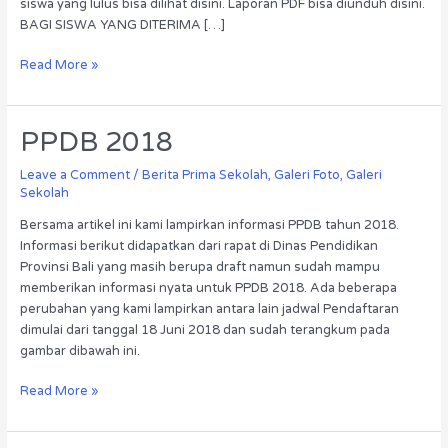
siswa yang lulus bisa dilihat disini. Laporan PDF bisa diunduh disini.
BAGI SISWA YANG DITERIMA […]
Read More »
PPDB
PPDB 2018
2018
Leave a Comment
/
Berita Prima Sekolah
,
Galeri Foto
,
Galeri
Sekolah
Bersama artikel ini kami lampirkan informasi PPDB tahun 2018.
Informasi berikut didapatkan dari rapat di Dinas Pendidikan
Provinsi Bali yang masih berupa draft namun sudah mampu
memberikan informasi nyata untuk PPDB 2018. Ada beberapa
perubahan yang kami lampirkan antara lain jadwal Pendaftaran
dimulai dari tanggal 18 Juni 2018 dan sudah terangkum pada
gambar dibawah ini.
Read More »