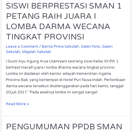
SISWI
SISWI BERPRESTASI SMAN 1
BERPRESTASI
PETANG RAIH JUARA I
SMAN
1
LOMBA DARMA WECANA
PETANG
RAIH
TINGKAT PROVINSI
JUARA
Leave a Comment
/
Berita Prima Sekolah
,
Galeri Foto
,
Galeri
I
Sekolah
,
Majalah Sekolah
LOMBA
DARMA
I Gusti Ayu Agung Arya Utamiyani seorang siswi Kelas XII IPA 1
WECANA
berhasil meraih juara I lomba dharma wacana tingkat provinsi
TINGKAT
Lomba ini diadakan oleh kantor wilayah Kementrian Agama
PROVINSI
Provinsi Bali, yang bertempat di Hotel Puri Nusa Indah. Perlombaan
darma wecana tersebut diselenggarakan pada hari kamis, tanggal
20 juli 2017. “Pada awalnya lomba ini sangat sangat
Read More »
PENGUMUMAN
PENGUMUMAN PPDB SMAN
PPDB