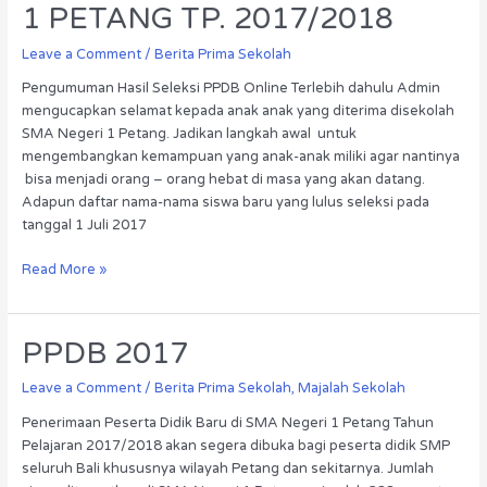
1 PETANG TP. 2017/2018
SMAN
1
Leave a Comment
/
Berita Prima Sekolah
PETANG
TP.
Pengumuman Hasil Seleksi PPDB Online Terlebih dahulu Admin
2017/2018
mengucapkan selamat kepada anak anak yang diterima disekolah
SMA Negeri 1 Petang. Jadikan langkah awal untuk
mengembangkan kemampuan yang anak-anak miliki agar nantinya
bisa menjadi orang – orang hebat di masa yang akan datang.
Adapun daftar nama-nama siswa baru yang lulus seleksi pada
tanggal 1 Juli 2017
Read More »
PPDB
PPDB 2017
2017
Leave a Comment
/
Berita Prima Sekolah
,
Majalah Sekolah
Penerimaan Peserta Didik Baru di SMA Negeri 1 Petang Tahun
Pelajaran 2017/2018 akan segera dibuka bagi peserta didik SMP
seluruh Bali khususnya wilayah Petang dan sekitarnya. Jumlah