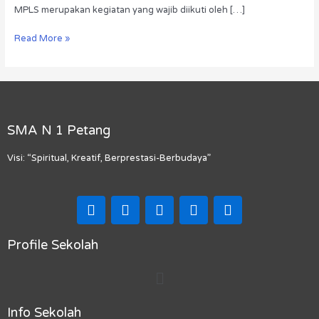
MPLS merupakan kegiatan yang wajib diikuti oleh […]
Read More »
SMA N 1 Petang
Visi: “Spiritual, Kreatif, Berprestasi-Berbudaya”
F
I
T
Y
M
a
n
i
o
a
c
s
k
u
p
e
t
t
t
-
Profile Sekolah
b
a
o
u
m
Menu
o
g
k
b
a
o
r
e
r
k
a
k
Info Sekolah
m
e